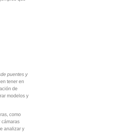
esde puentes y
en tener en
nación de
erar modelos y
uras, como
 y cámaras
e analizar y