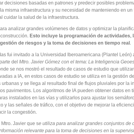
mar decisiones basadas en patrones y predecir posibles problem
 la misma infraestructura y su necesidad de manteniendo en un 
 cuidar la salud de la infraestructura.
 para analizar grandes volúmenes de datos y optimizar la planifi
 construcción.
Esto incluye la programación de actividades, 
 gestión de riesgos y la toma de decisiones en tiempo real
.
s fui invitado a la Universidad Iberoamericana (Plantel León) 
parte del
Mtro. Javier Gómez con el tema: La Inteligencia Geoe
onde se nos mostró el resultado de casos de estudio que utiliza
evadas a IA, en estos casos de estudio se utiliza en la gestión de
 urbanas y se llega al resultado final de flujos pluviales por la 
los pavimentos. Los algoritmos de IA pueden obtener datos en t
as instalados en las vías y utilizarlos para ajustar los semáforo
o y las señales de tráfico, con el objetivo de mejorar la eficien
ucir la congestión.
Mtro. Javier que s
e utiliza para analizar grandes conjuntos de 
información relevante para la toma de decisiones en la supervis