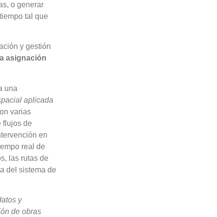
as, o generar
tiempo tal que
cación y gestión
la asignación
a una
spacial aplicada
ron varias
 flujos de
intervención en
iempo real de
s, las rutas de
cia del sistema de
datos y
ión de obras