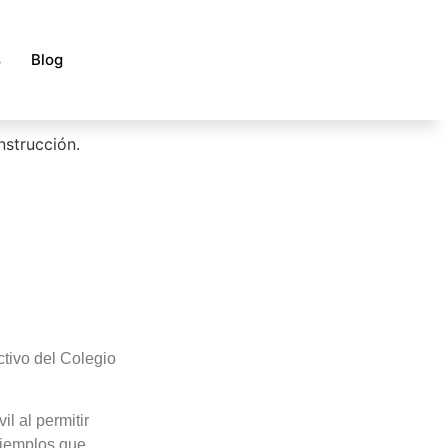
s
Blog
ctivo del Colegio
il al permitir
ejemplos que