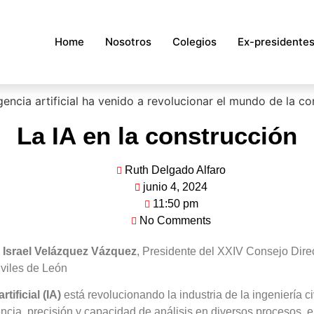
Home
Nosotros
Colegios
Ex-presidente
La IA en la construcción
Ruth Delgado Alfaro
junio 4, 2024
11:50 pm
No Comments
o Israel Velázquez Vázquez
, Presidente del XXIV Consejo Dire
iviles de León
rtificial (IA)
está revolucionando la industria de la ingeniería civ
ncia, precisión y capacidad de análisis en diversos procesos, 